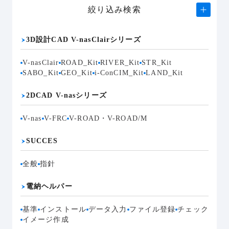
絞り込み検索
3D設計CAD V-nasClairシリーズ
V-nasClair
ROAD_Kit
RIVER_Kit
STR_Kit
SABO_Kit
GEO_Kit
i-ConCIM_Kit
LAND_Kit
2DCAD V-nasシリーズ
V-nas
V-FRC
V-ROAD・V-ROAD/M
SUCCES
全般
指針
電納ヘルパー
基準
インストール
データ入力
ファイル登録
チェック
イメージ作成