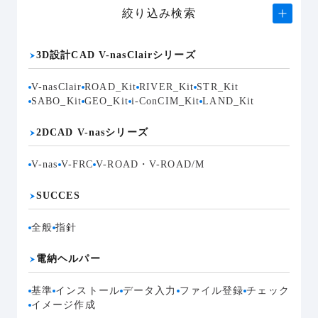
絞り込み検索
3D設計CAD V-nasClairシリーズ
V-nasClair
ROAD_Kit
RIVER_Kit
STR_Kit
SABO_Kit
GEO_Kit
i-ConCIM_Kit
LAND_Kit
2DCAD V-nasシリーズ
V-nas
V-FRC
V-ROAD・V-ROAD/M
SUCCES
全般
指針
電納ヘルパー
基準
インストール
データ入力
ファイル登録
チェック
イメージ作成