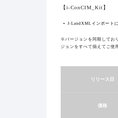
【i-ConCIM_Kit】
J-LandXMLインポ
※バージョンを同期してお
ジョンをすべて揃えてご使
リリース日
価格