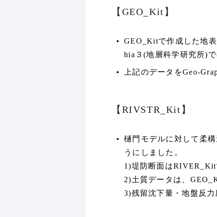
【GEO_Kit】
GEO_Kitで作成した
hia３(地層科学研究所
上記のデータをGeo-G
【RIVSTR_Kit】
樋門モデルに対して柔構
うにしました。
1)堤防断面はRIVER
2)土質データは、GEO
3)残留沈下量・地盤反