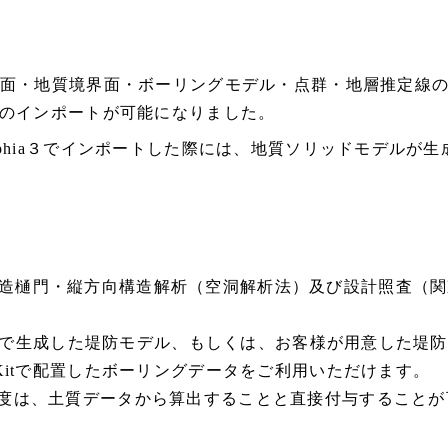
地表面・地質境界面・ボーリングモデル・点群・地層推定線のエ
)でのインポートが可能になりました。
raphia３でインポートした際には、地質ソリッドモデルが
造樋門・縦方向構造解析（空洞解析法）及び設計照査（関
_Kitで生成した堤防モデル、もしくは、お客様が用意した
_Kitで配置したボーリングデータをご利用いただけます。
力度は、土質データから算出することと直接付与することが