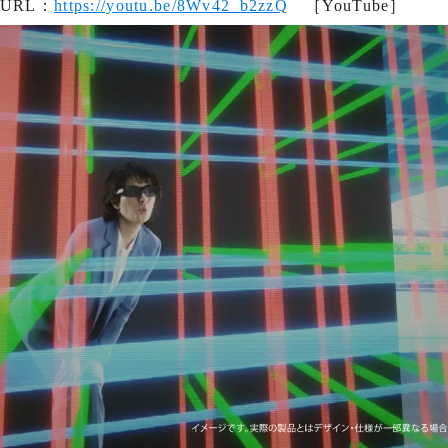
URL：
https://youtu.be/8Wv42_b2zzQ
［YouTube］