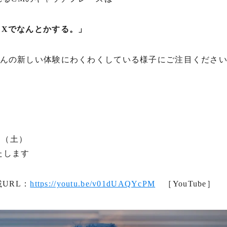
DXでなんとかする。」
さんの新しい体験にわくわくしている様子にご注目くださ
日（土）
たします
載URL：
https://youtu.be/v01dUAQYcPM
［YouTube］