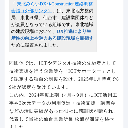
「
東北みらいDX･i-Construction連絡調整
会議（外部リンク）
」は、東北地方整備
局、東北６県、仙台市、建設業団体など
が会員となっている組織です。東北地域
の建設現場において、
DX推進により
生
産性の向上や魅力ある建設現場を目指す
ために設置されました。
同団体では、ICTやデジタル技術の先駆者として
技術支援を行う企業等を「ICTサポーター」とし
て認定する独自の制度を設け、2025年1月時点で8
9社が認定を受けています。
この内、2024年度上期（4月～9月）にICT活用工
事や3次元データの利用促進・技術支援・講習会
などの活動実績があった41社に感謝状が贈られ、
代表して当社
の仙台営業所長 松浦が謝辞を述べ
ました。