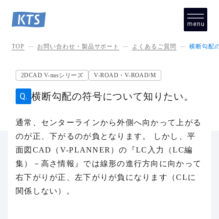
menu
close
TOP
お問い合わせ・製品サポート
よくあるご質問
横断勾配
2DCAD V-nasシリーズ
V-ROAD・V-ROAD/M
横断勾配の符号について知りたい。
通常、センターラインから外側へ向かって上がる
のが正、下がるのが負となります。 しかし、平
面図CAD（V-PLANNER）の『LC入力（LC編
集）－高さ情報』では線形の進行方向に向かって
右下がりが正、左下がりが負になります（CLに
関係しない）。