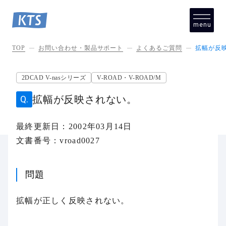
menu
close
TOP
お問い合わせ・製品サポート
よくあるご質問
拡幅が反
2DCAD V-nasシリーズ
V-ROAD・V-ROAD/M
拡幅が反映されない。
最終更新日：2002年03月14日
文書番号：vroad0027
問題
拡幅が正しく反映されない。