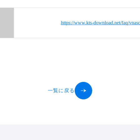
https://www.kts-download.net/faq/vnasc
一覧に戻る