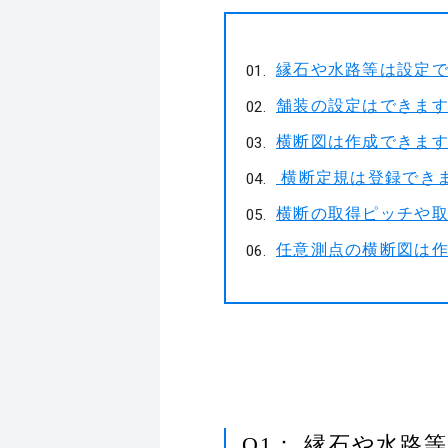
縁石や水路等は設定
舗装の設定はできま
横断図は作成できま
横断定規は登録でき
横断の取得ピッチや
任意測点の横断図は
Q1： 縁石や水路