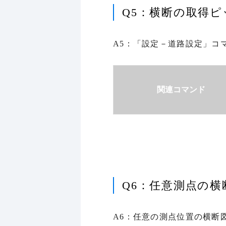
Q5：横断の取得
A5：「設定－道路設定」コ
関連コマンド
Q6：任意測点の
A6：任意の測点位置の横断