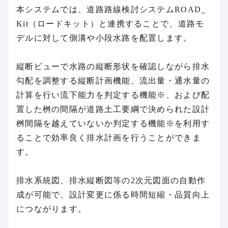
本システムでは、道路路線検討システムROAD_
Kit（ロードキット）と連携することで、道路モ
デルに対して側溝や小段水路を配置します。
縦断ビューで水路の縦断形状を確認しながら排水
勾配を調整する縦断計画機能、流出量・通水量の
計算を行い流下能力を判定する機能※、および配
置した桝の間隔が道路土工要綱で決められた設計
桝間隔を越えていないか判定する機能※を利用す
ることで効率良く排水計画を行うことができま
す。
排水系統図、排水縦断図等の2次元図面の自動作
成が可能で、設計変更に
係る
時間短縮・品質向上
につながります。