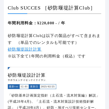
Club SUCCES ［砂防堰堤計算Club］
年間利用料金：¥220,000 - / 年
砂防堰堤計算Clubは以下の製品がすべて含まれま
す （単品でのレンタルも可能です）
砂防堰堤設計計算
※以下全て1年間の利用料金（税込）です
砂防堰堤設計計算
サボウエンテイセッケイケイサン
最新ver
12.01
更新日
2025/02/25
「砂防基本計画策定指針（土石流・流木対策編）解説」
(平成28年4月)、「土石流・流木対策設計技術指針解
説」（平成28年4月）、砂防・地すべり技術センター、