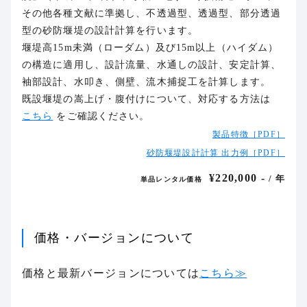
その他各種文献に準拠し、不透過型、透過型、部分透過
型の砂防堰堤の設計計算を行います。
堰堤高15m未満（ローダム）及び15m以上（ハイダム）
の構造に適用し、設計流量、水通しの設計、安定計算、
袖部設計、水叩き、側壁、流木捕捉工を計算します。
既設堰堤の嵩上げ・腹付けについて、対応する方法は
こちら
をご確認ください。
製品特徴［PDF］
砂防堰堤設計計算 出力例［PDF］
¥220,000 -
/ 年
単品レンタル価格
価格・バージョンについて
価格と最新バージョンについては
こちら≫