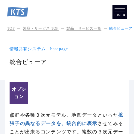
menu
close
TOP
製品・サービス TOP
製品・サービス一覧
統合ビューア
情報共有システム basepage
統合ビューア
オプシ
ョン
点群や各種３次元モデル、地図データといった
拡
張子の異なるデータを、統合的に表示
させてみる
ことが出来るコンテンツです。複数の３次元デー