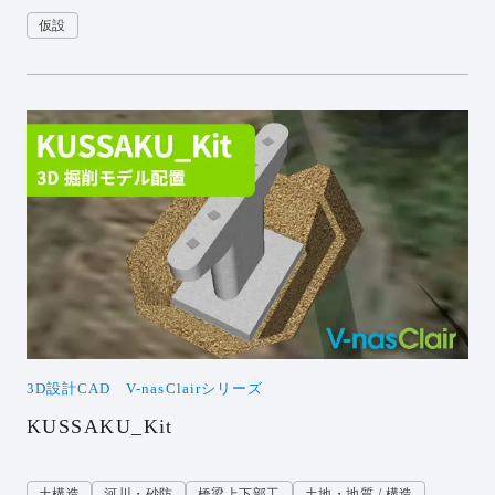
仮設
3D設計CAD V-nasClairシリーズ
KUSSAKU_Kit
土構造
河川・砂防
橋梁上下部工
土地・地質 / 構造