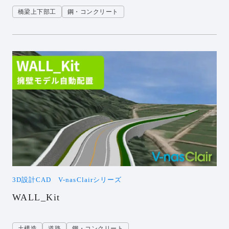
橋梁上下部工
鋼・コンクリート
3D設計CAD V-nasClairシリーズ
WALL_Kit
土構造
道路
鋼・コンクリート